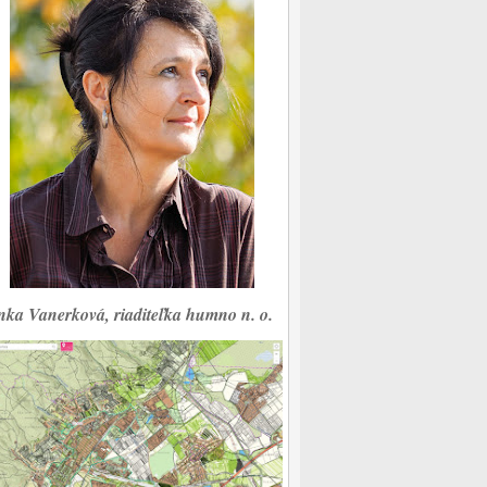
nka Vanerková, riaditeľka humno n. o.