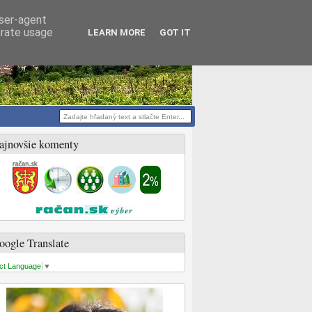
user-agent
erate usage
LEARN MORE
GOT IT
ajnovšie komenty
oogle Translate
ct Language
▼