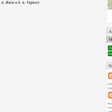
. ú. Rača a k. ú. Vajnory
A
M
.K
Va
N
Dob
úra
Klu
zne