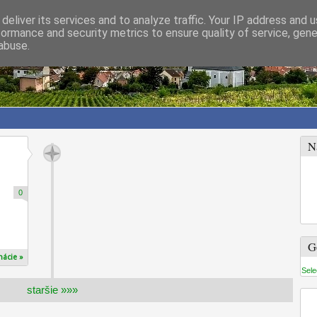
deliver its services and to analyze traffic. Your IP address and 
formance and security metrics to ensure quality of service, gen
abuse.
N
0
G
mácie »
Sele
staršie »»»