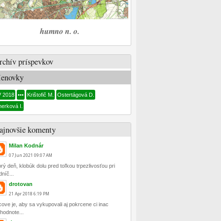
humno n. o.
rchív príspevkov
enovky
V 2018
•••
Krištofič M.
Ostertágová D.
nerková I.
ajnovšie komenty
Milan Kodnár
07
Jun
2021
09:07 AM
rý deň, klobúk dolu pred toľkou trpezlivosťou pri
dníč...
drotovan
21
Apr
2018
6:19 PM
cove je, aby sa vykupovali aj pokrcene ci inac
hodnote...