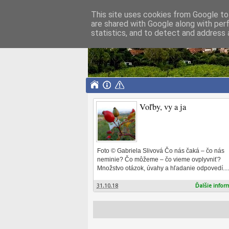
This site uses cookies from Google to 
are shared with Google along with per
humno
statistics, and to detect and address 
NEZISKOVÁ ORGANIZÁCIA
Voľby, vy a ja
Foto © Gabriela Slivová Čo nás čaká – čo nás
neminie? Čo môžeme – čo vieme ovplyvniť?
Množstvo otázok, úvahy a hľadanie odpovedí....
31.10.18
Ďalšie infor